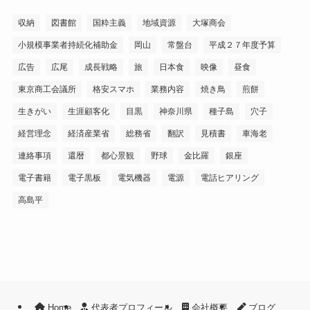
収納
図書館
国粋主義
地域資源
大塚商会
小規模事業者持続化補助金
岡山
常盤台
平成２７年度予算
広告
広尾
成長戦略
旅
日本食
映像
昼食
東京商工会議所
格安スマホ
業務内容
焼き鳥
煎餅
生きがい
生涯顧客化
目黒
神奈川県
種子島
穴子
経営理念
経済産業省
総務省
翻訳
見積書
車海老
連絡事項
還暦
都心景観
野球
金比羅
銀座
電子書籍
電子黒板
電気機器
電源
電話ヒアリング
高島平
Home
代表者プロフィール
会社概要
ブログ