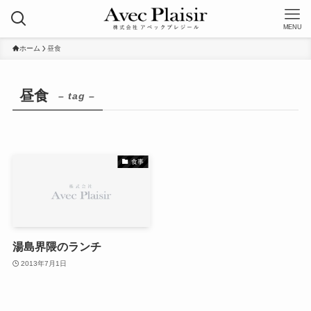
MENU
ホーム
昼食
昼食
– tag –
食事
湯島界隈のランチ
2013年7月1日