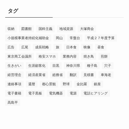
タグ
収納
図書館
国粋主義
地域資源
大塚商会
小規模事業者持続化補助金
岡山
常盤台
平成２７年度予算
広告
広尾
成長戦略
旅
日本食
映像
昼食
東京商工会議所
格安スマホ
業務内容
焼き鳥
煎餅
生きがい
生涯顧客化
目黒
神奈川県
種子島
穴子
経営理念
経済産業省
総務省
翻訳
見積書
車海老
連絡事項
還暦
都心景観
野球
金比羅
銀座
電子書籍
電子黒板
電気機器
電源
電話ヒアリング
高島平